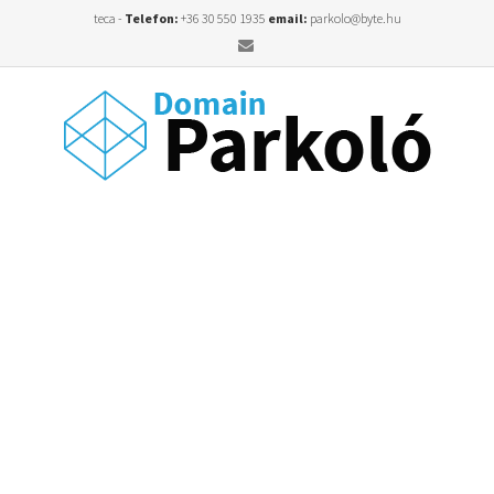
teca -
Telefon:
+36 30 550 1935
email:
parkolo@byte.hu
Email