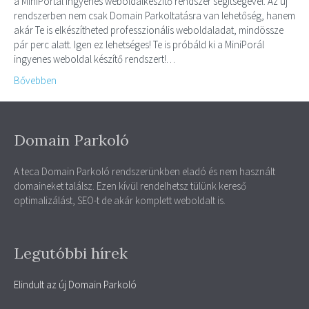
a MiniPortál ingyenes weboldalkészítő rendszer segítségével. Az új
rendszerben nem csak Domain Parkoltatásra van lehetőség, hanem
akár Te is elkészítheted professzionális weboldaladat, mindössze
pár perc alatt. Igen ez lehetséges! Te is próbáld ki a MiniPorál
ingyenes weboldal készítő rendszert!…
Bővebben
Domain Parkoló
A teca Domain Parkoló rendszerünkben eladó és nem használt
domaineket találsz. Ezen kívül rendelhetsz tülünk kereső
optimalizálást, SEO-t de akár komplett weboldalt is.
Legutóbbi hírek
Elindult az új Domain Parkoló